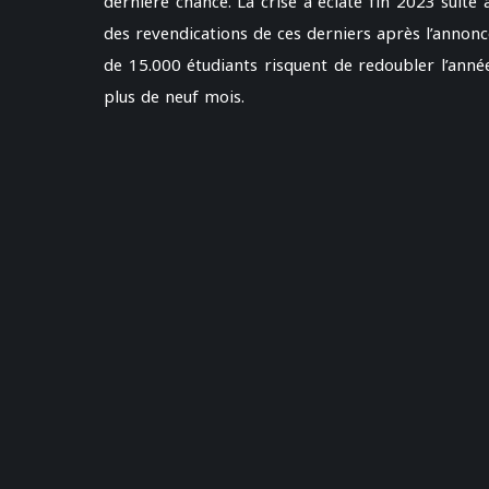
dernière chance. La crise a éclaté fin 2023 suite
des revendications de ces derniers après l’annon
de 15.000 étudiants risquent de redoubler l’anné
plus de neuf mois.