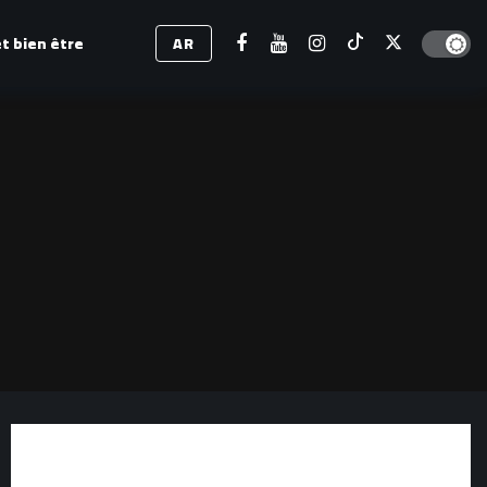
Dark mod
t bien être
AR