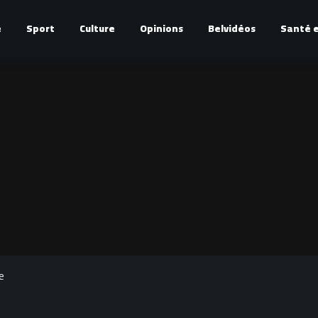
é
Sport
Culture
Opinions
Belvidéos
Santé e
e