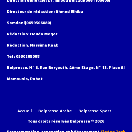
Direction Générale: Dr. Miloud Belcadi(0661100605)
Directeur de rédaction: Ahmed Elhiba
Samdani(0659506080)
Rédaction: Houda Meqor
Rédaction: Nassima Kâab
Tél : 0530285088
Belpresse, N° 6, Rue Beryouth, 4éme Etage, N° 13, Place Al
Mamounia, Rabat
Accueil
Belpresse Arabe
Belpresse Sport
Tous droits réservés Belpresse © 2026
Programmation, conception et hébergement
Sindan Tech