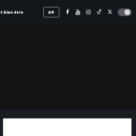
Dark mod
t bien être
AR