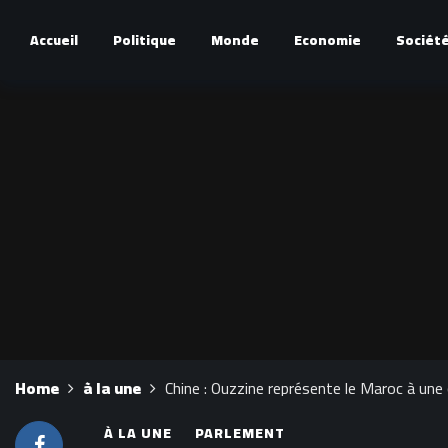
Accueil
Politique
Monde
Economie
Sociét
Home
à la une
Chine : Ouzzine représente le Maroc à une 
À LA UNE
PARLEMENT