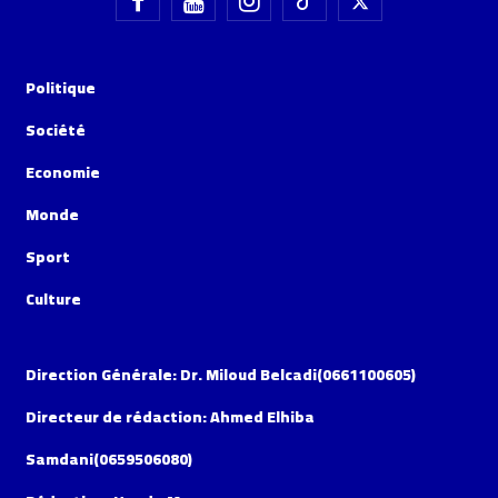
Politique
Société
Economie
Monde
Sport
Culture
Direction Générale: Dr. Miloud Belcadi(0661100605)
Directeur de rédaction: Ahmed Elhiba
Samdani(0659506080)