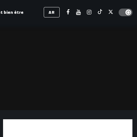
Dark mod
t bien être
AR