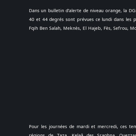
Dans un bulletin d’alerte de niveau orange, la 
40 et 44 degrés sont prévues ce lundi dans les p
Fqih Ben Salah, Meknès, El Hajeb, Fès, Sefrou, M
Pour les journées de mardi et mercredi, ces tem
régions de Taza, Kelaâ des Sraghna, Ouezza