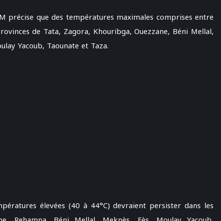
DGM précise que des températures maximales comprises entre
rovinces de Tata, Zagora, Khouribga, Ouezzane, Béni Mellal,
oulay Yacoub, Taounate et Taza.
pératures élevées (40 à 44°C) devraient persister dans les
ne, Rehamna, Béni Mellal, Meknès, Fès, Moulay Yacoub,