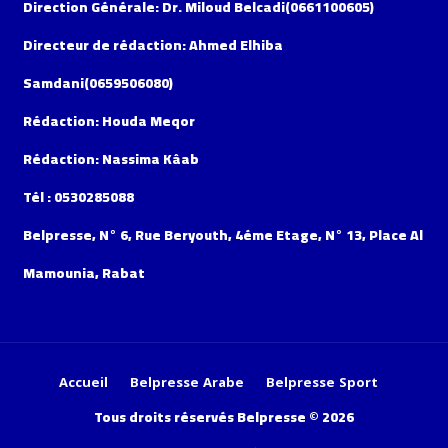
Direction Générale: Dr. Miloud Belcadi(0661100605)
Directeur de rédaction: Ahmed Elhiba
Samdani(0659506080)
Rédaction: Houda Meqor
Rédaction: Nassima Kâab
Tél : 0530285088
Belpresse, N° 6, Rue Beryouth, 4éme Etage, N° 13, Place Al
Mamounia, Rabat
Accueil
Belpresse Arabe
Belpresse Sport
Tous droits réservés Belpresse © 2026