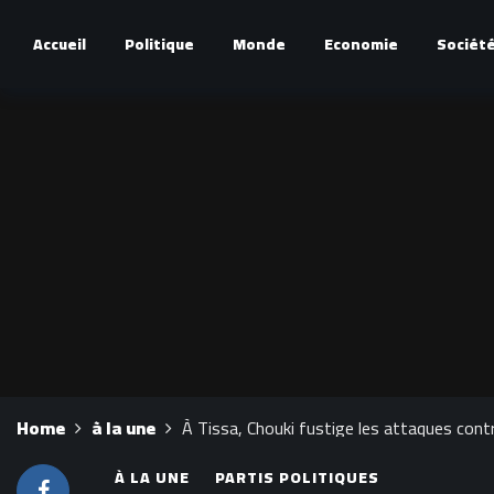
Accueil
Politique
Monde
Economie
Sociét
Home
à la une
À Tissa, Chouki fustige les attaques contre
À LA UNE
PARTIS POLITIQUES