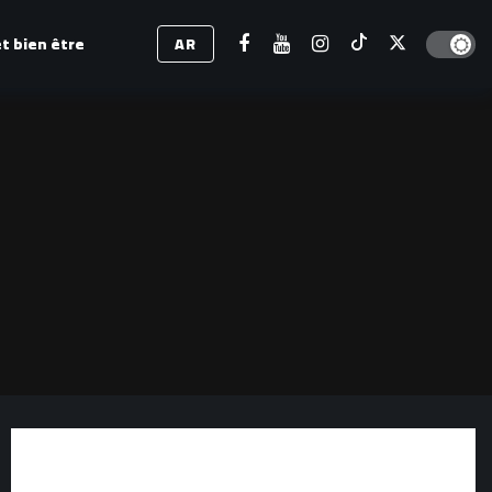
Dark mod
t bien être
AR