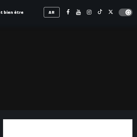
Dark mod
t bien être
AR