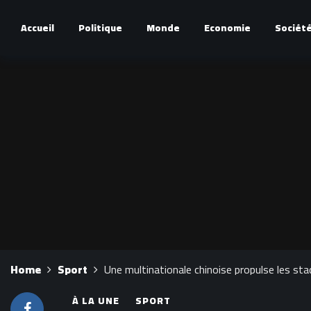
Accueil
Politique
Monde
Economie
Sociét
Home
Sport
Une multinationale chinoise propulse les sta
À LA UNE
SPORT