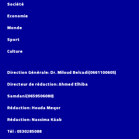
Société
Economie
Monde
Sport
Culture
Direction Générale: Dr. Miloud Belcadi(0661100605)
Directeur de rédaction: Ahmed Elhiba
Samdani(0659506080)
Rédaction: Houda Meqor
Rédaction: Nassima Kâab
Tél : 0530285088