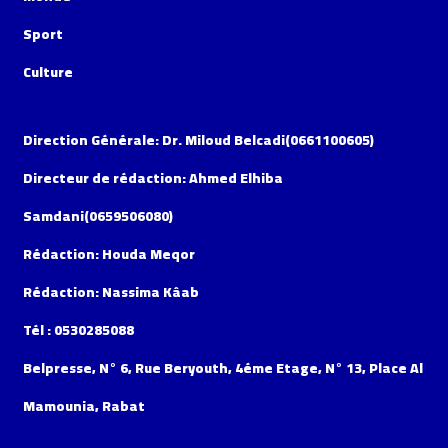
Sport
Culture
Direction Générale: Dr. Miloud Belcadi(0661100605)
Directeur de rédaction: Ahmed Elhiba
Samdani(0659506080)
Rédaction: Houda Meqor
Rédaction: Nassima Kâab
Tél : 0530285088
Belpresse, N° 6, Rue Beryouth, 4éme Etage, N° 13, Place Al
Mamounia, Rabat