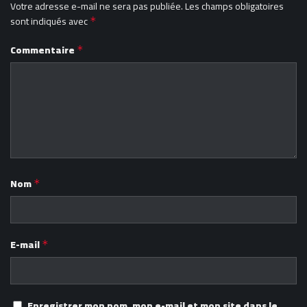
Votre adresse e-mail ne sera pas publiée.
Les champs obligatoires
sont indiqués avec
*
Commentaire
*
Nom
*
E-mail
*
Enregistrer mon nom, mon e-mail et mon site dans le