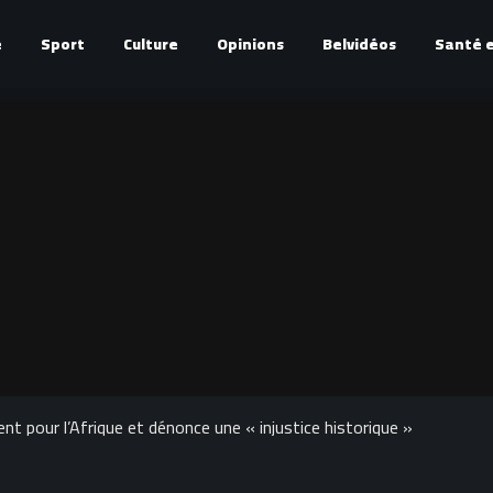
é
Sport
Culture
Opinions
Belvidéos
Santé e
t pour l’Afrique et dénonce une « injustice historique »