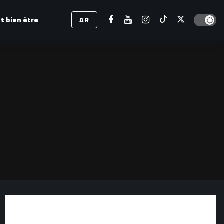
Dark mod
t bien être
AR