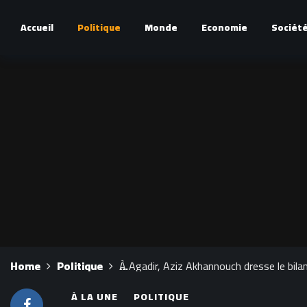
Accueil
Politique
Monde
Economie
Sociét
Home
Politique
À Agadir, Aziz Akhannouch dresse le bilan
À LA UNE
POLITIQUE