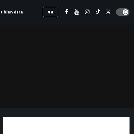
Dark mod
t bien être
AR
)