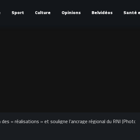
é
Sport
Culture
Opinions
Belvidéos
Santé e
 des « réalisations » et souligne l’ancrage régional du RNI (Photos