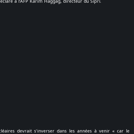
éclaré à l’AFP Karim Haggag, directeur du Sipri.
éaires devrait s’inverser dans les années à venir « car le