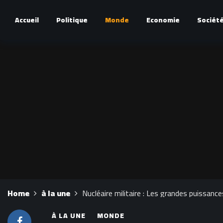
Accueil
Politique
Monde
Economie
Sociét
Home
à la une
Nucléaire militaire : Les grandes puissanc
À LA UNE
MONDE