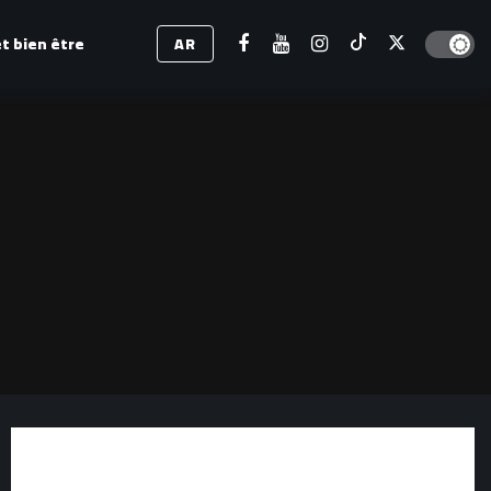
Dark mod
t bien être
AR