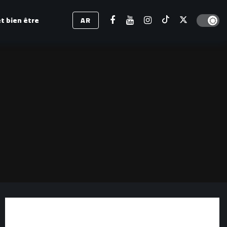
Dark mod
t bien être
AR