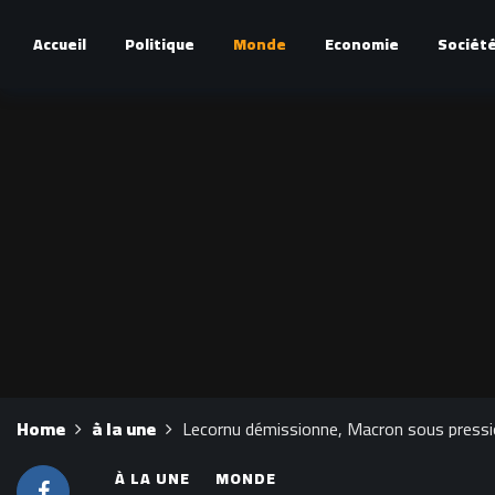
Accueil
Politique
Monde
Economie
Sociét
Home
à la une
Lecornu démissionne, Macron sous pressio
À LA UNE
MONDE