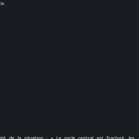
ix.
ité de la situation : « Le socle central est fracturé, les