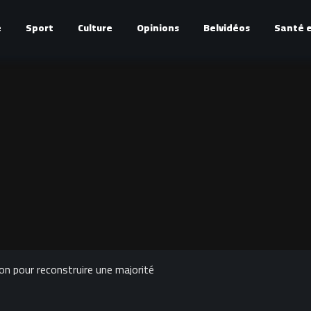
é
Sport
Culture
Opinions
Belvidéos
Santé e
n pour reconstruire une majorité