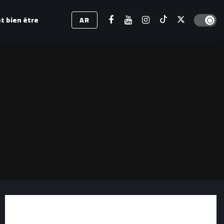
Dark mod
t bien être
AR