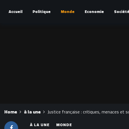
Accueil
Politique
Monde
Economie
Sociét
Home
à la une
Justice française : critiques, menaces et s
À LA UNE
MONDE