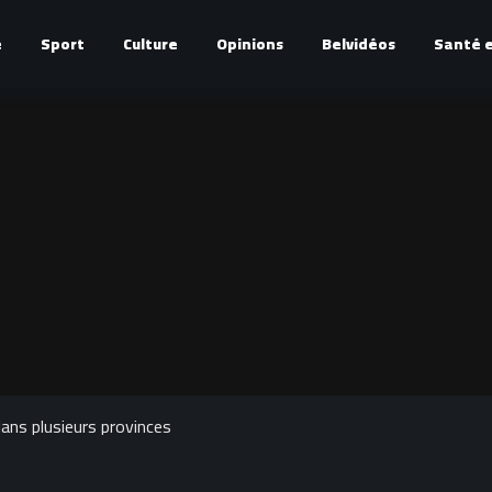
é
Sport
Culture
Opinions
Belvidéos
Santé e
ans plusieurs provinces