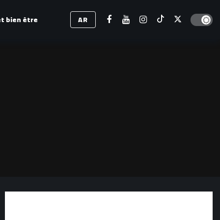
Dark mod
t bien être
AR