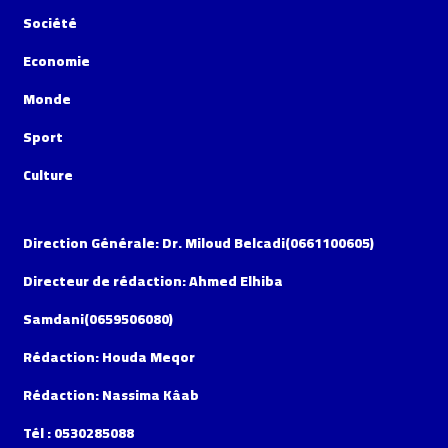
Société
Economie
Monde
Sport
Culture
Direction Générale: Dr. Miloud Belcadi(0661100605)
Directeur de rédaction: Ahmed Elhiba
Samdani(0659506080)
Rédaction: Houda Meqor
Rédaction: Nassima Kâab
Tél : 0530285088