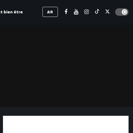
Dark mod
t bien être
AR