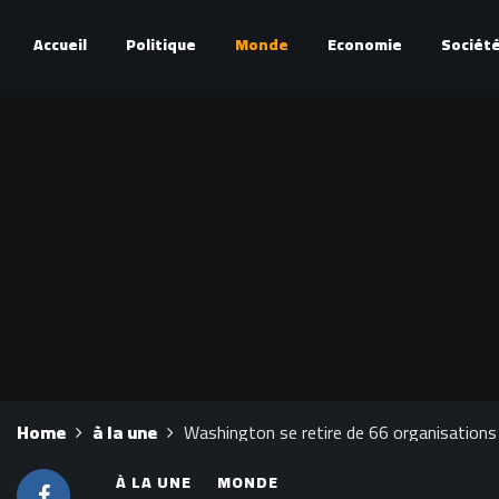
Accueil
Politique
Monde
Economie
Sociét
Home
à la une
Washington se retire de 66 organisations 
À LA UNE
MONDE