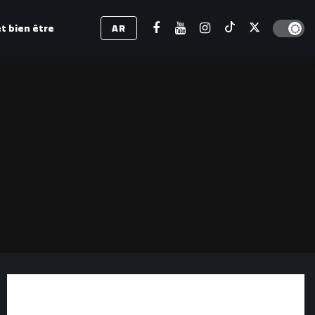
Dark mod
t bien être
AR