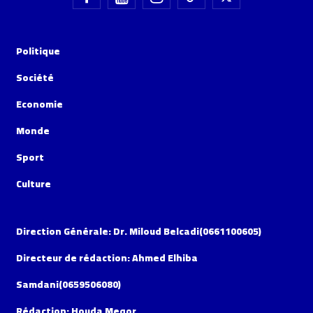
Politique
Société
Economie
Monde
Sport
Culture
Direction Générale: Dr. Miloud Belcadi(0661100605)
Directeur de rédaction: Ahmed Elhiba
Samdani(0659506080)
Rédaction: Houda Meqor