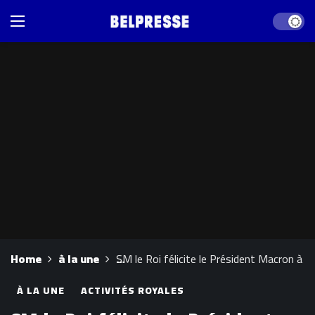
Dark mod
Home
à la une
SM le Roi félicite le Président Macron à l’
À LA UNE
ACTIVITÉS ROYALES