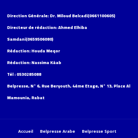
Direction Générale: Dr. Miloud Belcadi(0661100605)
Directeur de rédaction: Ahmed Elhiba
Samdani(0659506080)
Rédaction: Houda Meqor
Rédaction: Nassima Kâab
Tél : 0530285088
Belpresse, N° 6, Rue Beryouth, 4éme Etage, N° 13, Place Al
Mamounia, Rabat
Accueil
Belpresse Arabe
Belpresse Sport