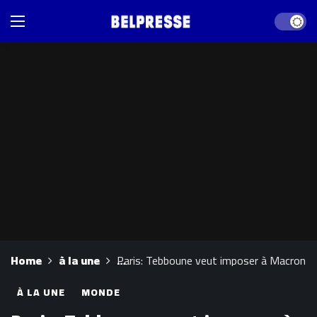
Dark mod
Home
à la une
Paris: Tebboune veut imposer à Macron de
À LA UNE
MONDE