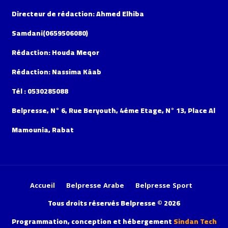
Directeur de rédaction: Ahmed Elhiba
Samdani(0659506080)
Rédaction: Houda Meqor
Rédaction: Nassima Kâab
Tél : 0530285088
Belpresse, N° 6, Rue Beryouth, 4éme Etage, N° 13, Place Al
Mamounia, Rabat
Accueil
Belpresse Arabe
Belpresse Sport
Tous droits réservés Belpresse © 2026
Programmation, conception et hébergement
Sindan Tech