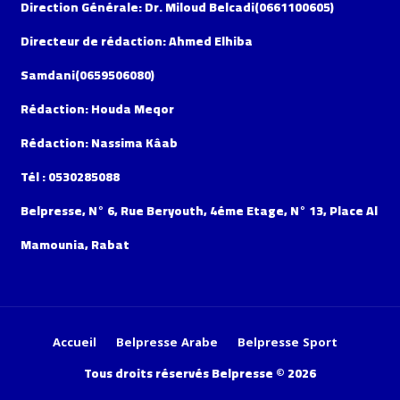
Direction Générale: Dr. Miloud Belcadi(0661100605)
Directeur de rédaction: Ahmed Elhiba
Samdani(0659506080)
Rédaction: Houda Meqor
Rédaction: Nassima Kâab
Tél : 0530285088
Belpresse, N° 6, Rue Beryouth, 4éme Etage, N° 13, Place Al
Mamounia, Rabat
Accueil
Belpresse Arabe
Belpresse Sport
Tous droits réservés Belpresse © 2026