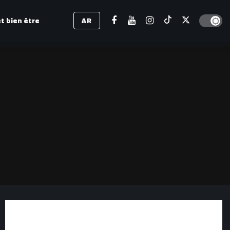
Dark mod
t bien être
AR