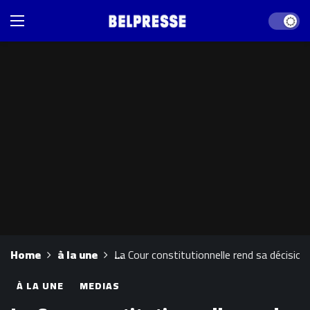
Dark mod
Home
à la une
La Cour constitutionnelle rend sa décision s
À LA UNE
MEDIAS