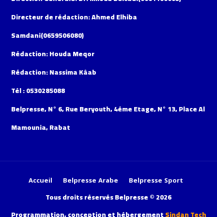
Directeur de rédaction: Ahmed Elhiba
Samdani(0659506080)
Rédaction: Houda Meqor
Rédaction: Nassima Kâab
Tél : 0530285088
Belpresse, N° 6, Rue Beryouth, 4éme Etage, N° 13, Place Al
Mamounia, Rabat
Accueil
Belpresse Arabe
Belpresse Sport
Tous droits réservés Belpresse © 2026
Programmation, conception et hébergement
Sindan Tech