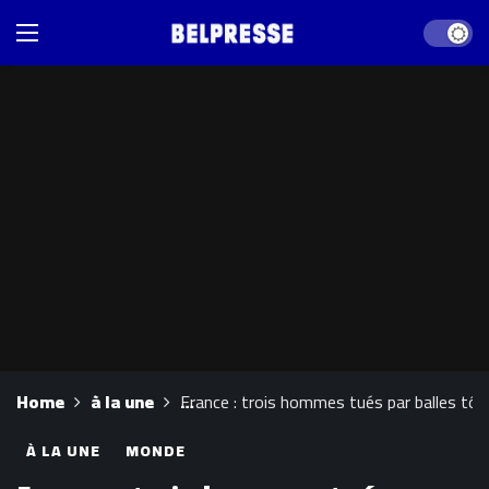
Dark mod
Home
à la une
France : trois hommes tués par balles tôt
À LA UNE
MONDE