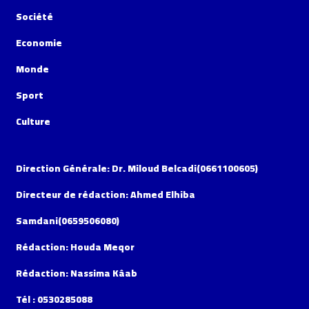
Société
Economie
Monde
Sport
Culture
Direction Générale: Dr. Miloud Belcadi(0661100605)
Directeur de rédaction: Ahmed Elhiba
Samdani(0659506080)
Rédaction: Houda Meqor
Rédaction: Nassima Kâab
Tél : 0530285088