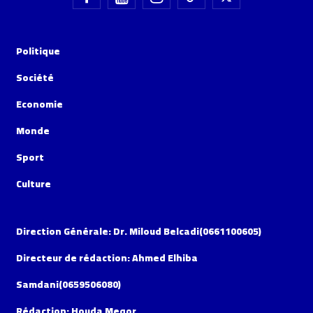
Politique
Société
Economie
Monde
Sport
Culture
Direction Générale: Dr. Miloud Belcadi(0661100605)
Directeur de rédaction: Ahmed Elhiba
Samdani(0659506080)
Rédaction: Houda Meqor