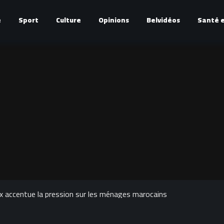
é
Sport
Culture
Opinions
Belvidéos
Santé e
ix accentue la pression sur les ménages marocains