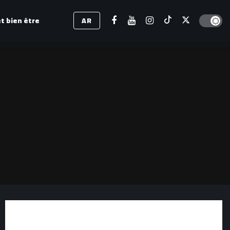
Dark mod
t bien être
AR