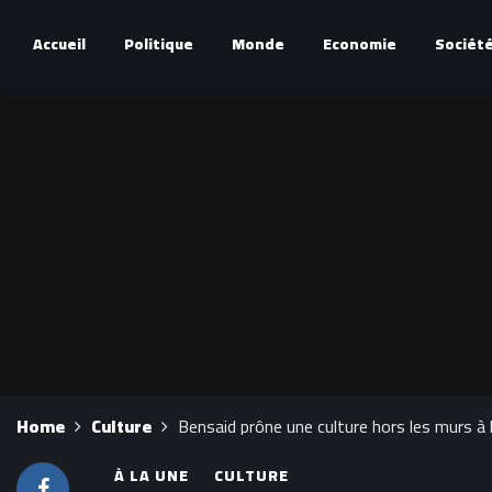
Accueil
Politique
Monde
Economie
Sociét
Home
Culture
Bensaid prône une culture hors les murs à l
À LA UNE
CULTURE