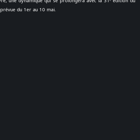
re, une dynamique qui se prolongera avec la 31ᵉ édition du
, prévue du 1er au 10 mai.