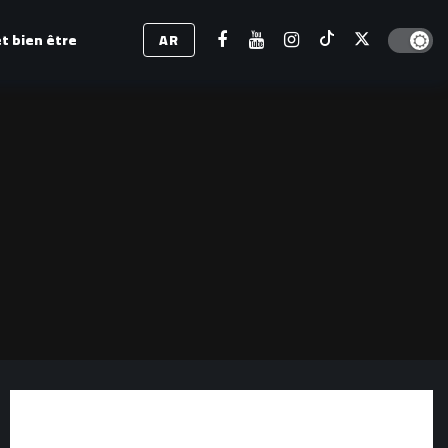
Dark mod
t bien être
AR