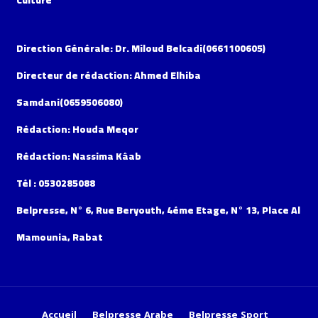
Direction Générale: Dr. Miloud Belcadi(0661100605)
Directeur de rédaction: Ahmed Elhiba
Samdani(0659506080)
Rédaction: Houda Meqor
Rédaction: Nassima Kâab
Tél : 0530285088
Belpresse, N° 6, Rue Beryouth, 4éme Etage, N° 13, Place Al
Mamounia, Rabat
Accueil
Belpresse Arabe
Belpresse Sport