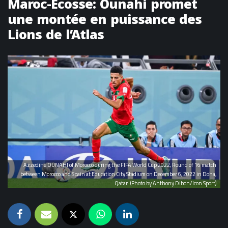
Maroc-Écosse: Ounahi promet
une montée en puissance des
Lions de l’Atlas
Azzedine OUNAHI of Morocco during the FIFA World Cup 2022, Round of 16 match
between Morocco and Spain at Education City Stadium on December 6, 2022 in Doha,
Qatar. (Photo by Anthony Dibon/Icon Sport)