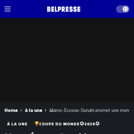
Dark mod
Home
à la une
Maroc-Écosse: Ounahi promet une montée 
À LA UNE
COUPE DU MONDE
2026